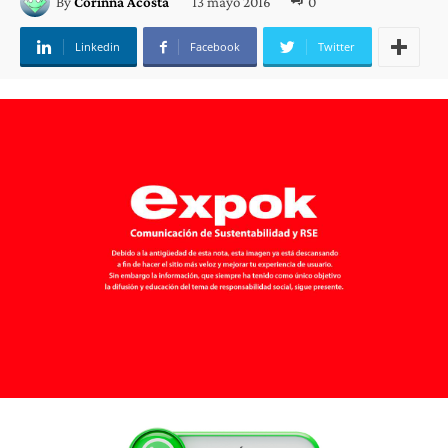
13 mayo 2016
0
By
Corinna Acosta
Linkedin
Facebook
Twitter