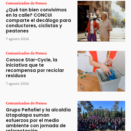
Comunicados de Prensa
¿Qué tan bien convivimos
en la calle? CONCUI
comparte el decálogo para
conductores, ciclistas y
peatones
7 agosto 2026
Comunicados de Prensa
Conoce Star-Cycle, la
iniciativa que te
recompensa por reciclar
residuos
7 agosto 2026
Comunicados de Prensa
Grupo Peñafiel y la alcaldía
Iztapalapa suman
esfuerzos por el medio
ambiente con jornada de
reforestación