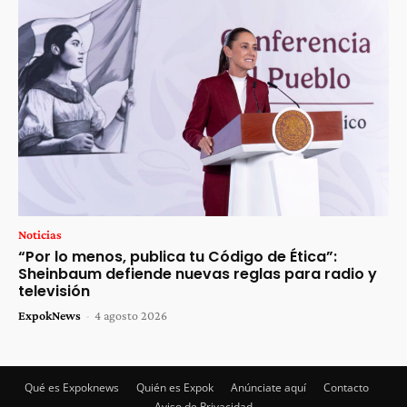
Noticias
“Por lo menos, publica tu Código de Ética”:
Sheinbaum defiende nuevas reglas para radio y
televisión
ExpokNews
-
4 agosto 2026
Qué es Expoknews
Quién es Expok
Anúnciate aquí
Contacto
Aviso de Privacidad