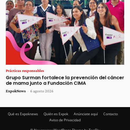
Prácticas responsables
Grupo Surman fortalece la prevención del cáncer
de mama junto a Fundación CIMA
ExpokNews
-
6 agosto 2026
Qué es Expoknews
Quién es Expok
Anúnciate aquí
Contacto
Aviso de Privacidad