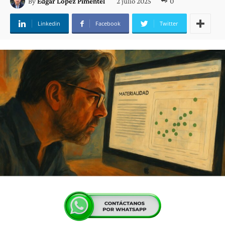
2 julio 2025
0
By
Edgar López Pimentel
Linkedin
Facebook
Twitter