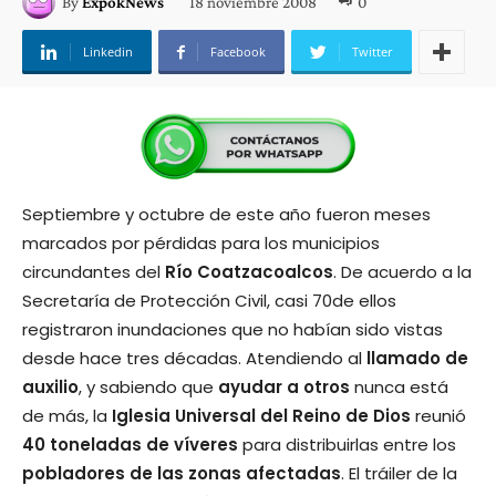
18 noviembre 2008
0
By
ExpokNews
Linkedin
Facebook
Twitter
Septiembre y octubre de este año fueron meses
marcados por pérdidas para los municipios
circundantes del
Río Coatzacoalcos
. De acuerdo a la
Secretaría de Protección Civil, casi 70de ellos
registraron inundaciones que no habían sido vistas
desde hace tres décadas. Atendiendo al
llamado de
auxilio
, y sabiendo que
ayudar a otros
nunca está
de más, la
Iglesia
Universal
del Reino de Dios
reunió
40 toneladas de víveres
para distribuirlas entre los
pobladores de las zonas afectadas
. El tráiler de la