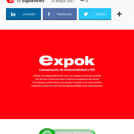
31 mayo 2017
0
By
ExpokNews
Linkedin
Facebook
Twitter