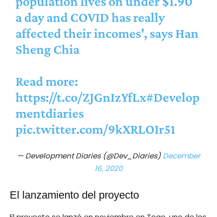
population lives on under $1.90
a day and COVID has really
affected their incomes', says Han
Sheng Chia
Read more:
https://t.co/ZJGnIzYfLx
#Develop
mentdiaries
pic.twitter.com/9kXRLOIr51
— Development Diaries (@Dev_Diaries)
December
16, 2020
El lanzamiento del proyecto
El proyecto se lanzó en noviembre en Togo, uno de los