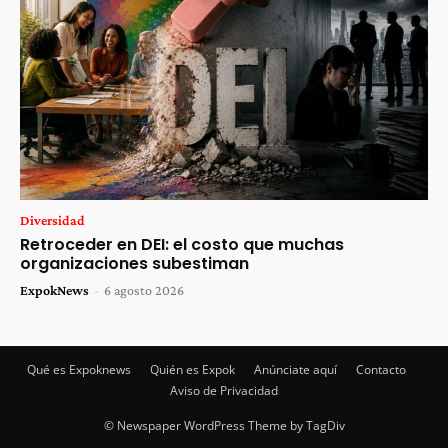
Diversidad
Retroceder en DEI: el costo que muchas
organizaciones subestiman
ExpokNews
-
6 agosto 2026
Qué es Expoknews
Quién es Expok
Anúnciate aquí
Contacto
Aviso de Privacidad
© Newspaper WordPress Theme by TagDiv