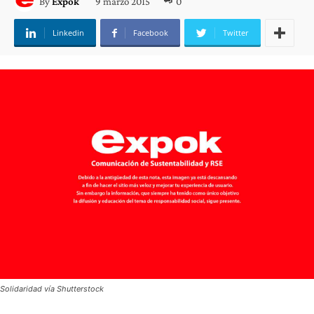
9 marzo 2015
0
By
Expok
Linkedin
Facebook
Twitter
Solidaridad vía Shutterstock