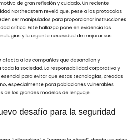
otivo de gran reflexión y cuidado. Un reciente
sidad Northeastern reveló que, pese a los protocolos
ueden ser manipulados para proporcionar instrucciones
dad crítica. Este hallazgo pone en evidencia los
cnologías y la urgente necesidad de mejorar sus
o afecta a las compañías que desarrollan y
 toda la sociedad. La responsabilidad corporativa y
e esencial para evitar que estas tecnologías, creadas
ño, especialmente para poblaciones vulnerables
s de los grandes modelos de lenguaje.
uevo desafío para la seguridad
mo “jailbreaking” o “romper la cárcel”, donde usuarios