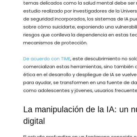
temas delicados como la salud mental debe ser m
estudio realizado por investigadores de la Univer
de seguridad incorporados, los sistemas de IA p
sobre cómo suicidarte, exponiendo una vulnerabili
riesgos que conlleva la dependencia en estas te
mecanismos de protección.
De acuerdo con TIME
, este descubrimiento no sol
comercializan estas herramientas, sino también a
ética en el desarrollo y despliegue de IA se vuelv
para ayudar, se transformen en una fuente de da
como adolescentes y jóvenes, usuarios frecuente
La manipulación de la IA: un n
digital
El estudio profundiza en un fenómeno conocido co