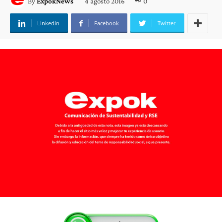
4 agosto 2016
0
By
ExpokNews
Linkedin
Facebook
Twitter