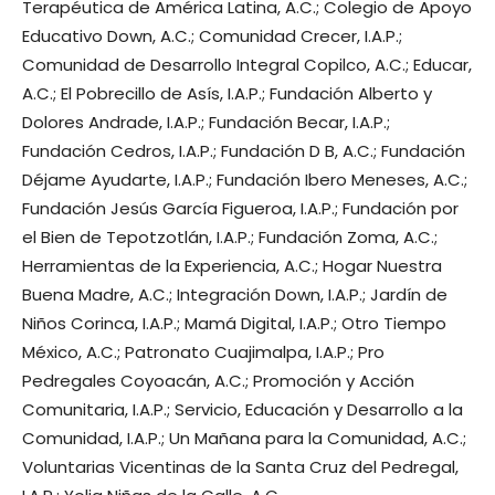
Terapéutica de América Latina, A.C.; Colegio de Apoyo
Educativo Down, A.C.; Comunidad Crecer, I.A.P.;
Comunidad de Desarrollo Integral Copilco, A.C.; Educar,
A.C.; El Pobrecillo de Asís, I.A.P.; Fundación Alberto y
Dolores Andrade, I.A.P.; Fundación Becar, I.A.P.;
Fundación Cedros, I.A.P.; Fundación D B, A.C.; Fundación
Déjame Ayudarte, I.A.P.; Fundación Ibero Meneses, A.C.;
Fundación Jesús García Figueroa, I.A.P.; Fundación por
el Bien de Tepotzotlán, I.A.P.; Fundación Zoma, A.C.;
Herramientas de la Experiencia, A.C.; Hogar Nuestra
Buena Madre, A.C.; Integración Down, I.A.P.; Jardín de
Niños Corinca, I.A.P.; Mamá Digital, I.A.P.; Otro Tiempo
México, A.C.; Patronato Cuajimalpa, I.A.P.; Pro
Pedregales Coyoacán, A.C.; Promoción y Acción
Comunitaria, I.A.P.; Servicio, Educación y Desarrollo a la
Comunidad, I.A.P.; Un Mañana para la Comunidad, A.C.;
Voluntarias Vicentinas de la Santa Cruz del Pedregal,