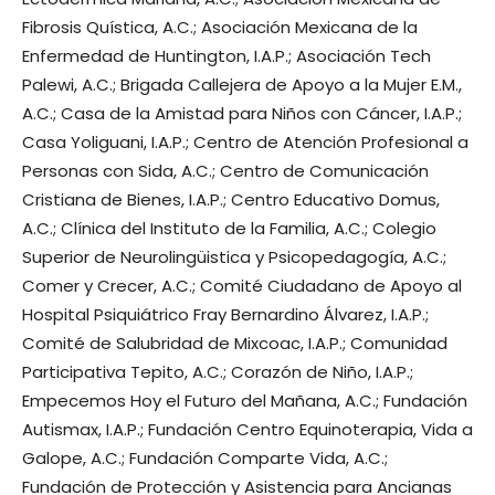
Fibrosis Quística, A.C.; Asociación Mexicana de la
Enfermedad de Huntington, I.A.P.; Asociación Tech
Palewi, A.C.; Brigada Callejera de Apoyo a la Mujer E.M.,
A.C.; Casa de la Amistad para Niños con Cáncer, I.A.P.;
Casa Yoliguani, I.A.P.; Centro de Atención Profesional a
Personas con Sida, A.C.; Centro de Comunicación
Cristiana de Bienes, I.A.P.; Centro Educativo Domus,
A.C.; Clínica del Instituto de la Familia, A.C.; Colegio
Superior de Neurolingüistica y Psicopedagogía, A.C.;
Comer y Crecer, A.C.; Comité Ciudadano de Apoyo al
Hospital Psiquiátrico Fray Bernardino Álvarez, I.A.P.;
Comité de Salubridad de Mixcoac, I.A.P.; Comunidad
Participativa Tepito, A.C.; Corazón de Niño, I.A.P.;
Empecemos Hoy el Futuro del Mañana, A.C.; Fundación
Autismax, I.A.P.; Fundación Centro Equinoterapia, Vida a
Galope, A.C.; Fundación Comparte Vida, A.C.;
Fundación de Protección y Asistencia para Ancianas