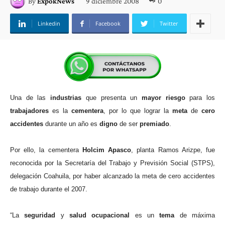
9 diciembre 2008
0
By
ExpokNews
Linkedin
Facebook
Twitter
Una de las
industrias
que presenta un
mayor
riesgo
para los
trabajadores
es la
cementera
, por lo que lograr la
meta
de
cero
accidentes
durante un año es
digno
de ser
premiado
.
Por ello, la cementera
Holcim
Apasco
, planta Ramos Arizpe, fue
reconocida por la Secretaría del Trabajo y Previsión Social (STPS),
delegación Coahuila, por haber alcanzado la meta de cero accidentes
de trabajo durante el 2007.
“La
seguridad
y
salud
ocupacional
es un
tema
de máxima