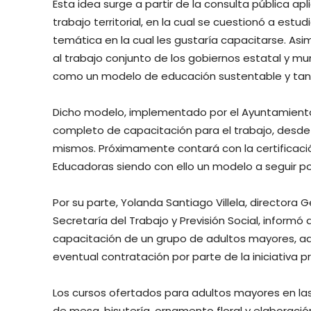
Esta idea surge a partir de la consulta pública a
trabajo territorial, en la cual se cuestionó a estu
temática en la cual les gustaría capacitarse. Asi
al trabajo conjunto de los gobiernos estatal y mun
como un modelo de educación sustentable y tangi
Dicho modelo, implementado por el Ayuntamiento
completo de capacitación para el trabajo, desde 
mismos. Próximamente contará con la certificació
Educadoras siendo con ello un modelo a seguir po
Por su parte, Yolanda Santiago Villela, directora G
Secretaría del Trabajo y Previsión Social, informó
capacitación de un grupo de adultos mayores, ad
eventual contratación por parte de la iniciativa p
Los cursos ofertados para adultos mayores en las
de mesa, bisutería, ornamento floral y elaboraci