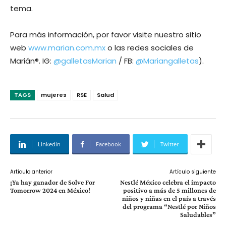
tema.
Para más información, por favor visite nuestro sitio
web
www.marian.com.mx
o las redes sociales de
Marián®. IG:
@galletasMarian
/ FB:
@Mariangalletas
).
TAGS
mujeres
RSE
Salud
Linkedin
Facebook
Twitter
Artículo anterior
Artículo siguiente
¡Ya hay ganador de Solve For
Nestlé México celebra el impacto
Tomorrow 2024 en México!
positivo a más de 5 millones de
niños y niñas en el país a través
del programa “Nestlé por Niños
Saludables”