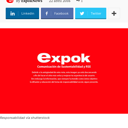
22 abril 2016
1
By
ExpokNews
Linkedin
Facebook
Twitter
Responsabilidad vía shutterstock