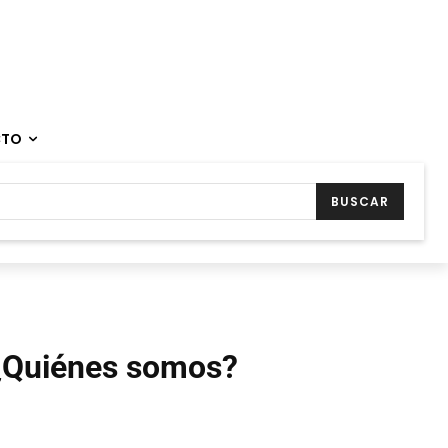
CTO
BUSCAR
¿Quiénes somos?