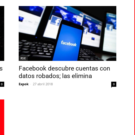
RSE
s
Facebook descubre cuentas con
datos robados; las elimina
Expok
-
27 abril 2018
0
0