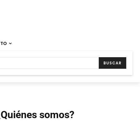
CTO
BUSCAR
¿Quiénes somos?