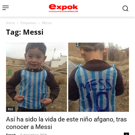
Inicio
Etiquetas
Messi
Tag: Messi
RSE
Así ha sido la vida de este niño afgano, tras
conocer a Messi
Expok
-
5 diciembre 2018
0