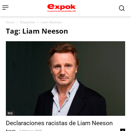
Inicio
Etiquetas
Liam Neeson
Tag: Liam Neeson
RSE
Declaraciones racistas de Liam Neeson
Expok
-
6 febrero 2019