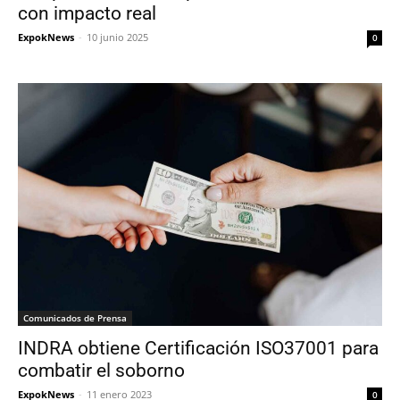
con impacto real
ExpokNews
-
10 junio 2025
0
Comunicados de Prensa
INDRA obtiene Certificación ISO37001 para
combatir el soborno
ExpokNews
-
11 enero 2023
0