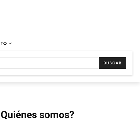
CTO
BUSCAR
¿Quiénes somos?