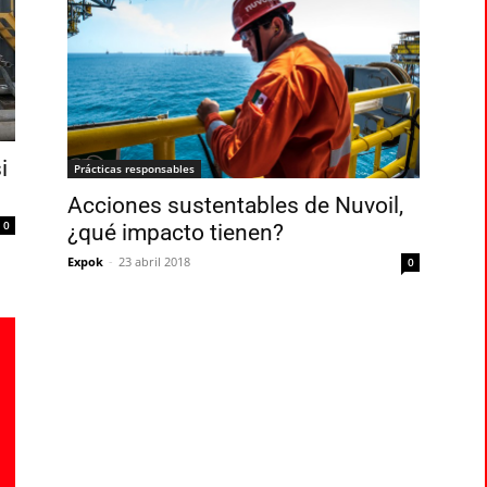
i
Prácticas responsables
Acciones sustentables de Nuvoil,
0
¿qué impacto tienen?
Expok
-
23 abril 2018
0