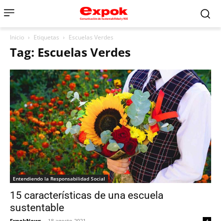
Inicio
Etiquetas
Escuelas Verdes
Tag: Escuelas Verdes
Entendiendo la Responsabilidad Social
15 características de una escuela
sustentable
ExpokNews
-
18 agosto 2021
4