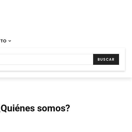
CTO
BUSCAR
¿Quiénes somos?