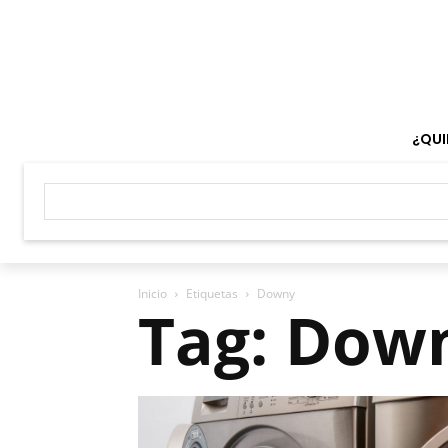
¿QUI
Inicio
Etiquetas
Downy
Tag: Dow