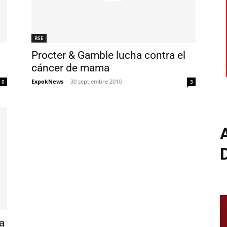
RSE
Procter & Gamble lucha contra el
cáncer de mama
ExpokNews
-
30 septiembre 2010
0
3
a