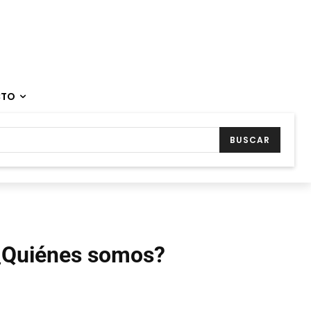
CTO
BUSCAR
¿Quiénes somos?