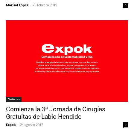
Marisol López
-
25 febrero 2019
0
Noticias
Comienza la 3ª Jornada de Cirugías
Gratuitas de Labio Hendido
Expok
-
24 agosto 2017
0