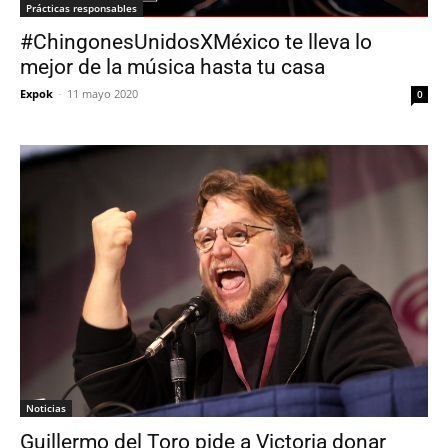
Prácticas responsables
#ChingonesUnidosXMéxico te lleva lo
mejor de la música hasta tu casa
Expok
-
11 mayo 2020
0
Noticias
Guillermo del Toro pide a Victoria donar