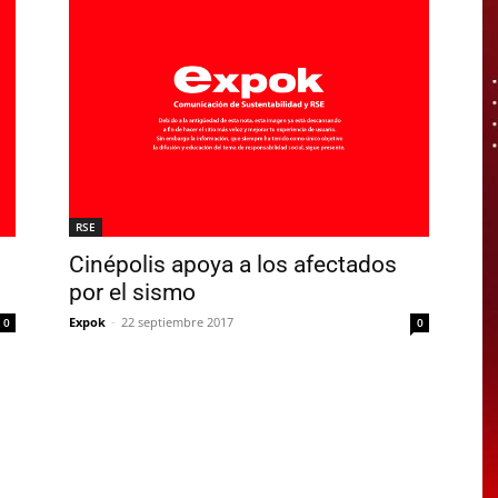
RSE
Cinépolis apoya a los afectados
por el sismo
Expok
-
22 septiembre 2017
0
0