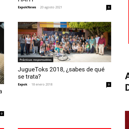
ExpokNews
-
20 agosto 2021
0
Prácticas responsables
JugueToks 2018, ¿sabes de qué
se trata?
Expok
-
18 enero 2018
0
a
0