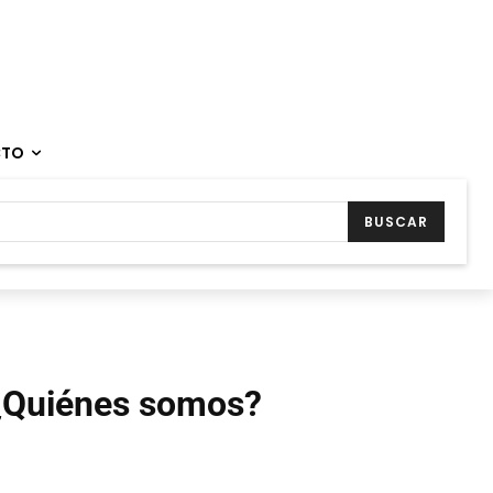
CTO
BUSCAR
¿Quiénes somos?