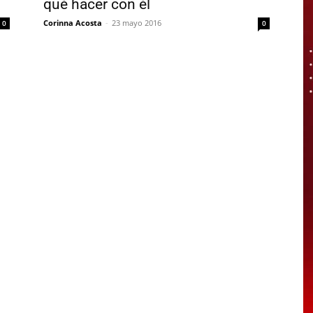
qué hacer con él
Corinna Acosta
-
23 mayo 2016
0
0