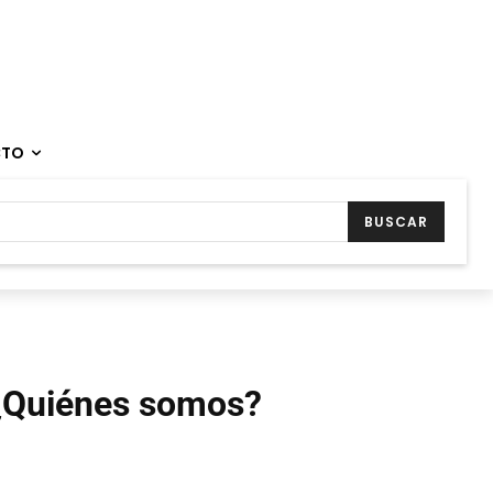
CTO
BUSCAR
¿Quiénes somos?