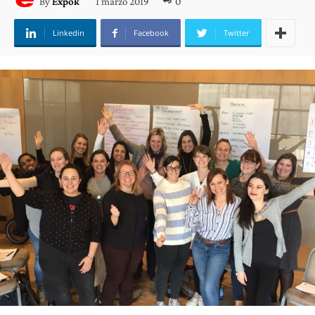
1 marzo 2019
0
By
Expok
Linkedin
Facebook
Twitter