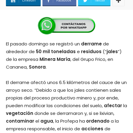
Linkedin
Facebook
Twitter
El pasado domingo se registró un
derrame
de
alrededor de
50 mil toneladas
e
residuos
(“
jales
”)
de la empresa
Minera María
, del Grupo Frico, en
Cananea,
Sonora
.
El derrame afectó unos 6.5 kilómetros del cauce de un
arroyo seco. “Debido a que los jales contienen sales
propias del proceso productivo minero y, por ende,
pueden modificar las condiciones del suelo,
afectar
la
vegetación
donde se derramaron y, si se lixivian,
contaminar
el
agua
, la Profepa ha
ordenado
a la
empresa responsable, el inicio de
acciones
de