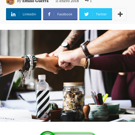
11 enero 2018
1
By
Emilio Guerra
Linkedin
Facebook
Twitter