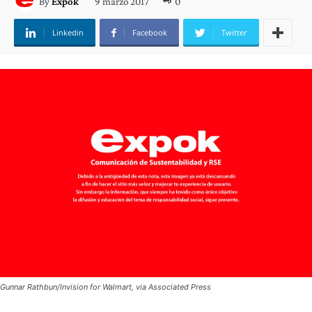
9 marzo 2017
0
By
Expok
Linkedin
Facebook
Twitter
Gunnar Rathbun/Invision for Walmart, via Associated Press