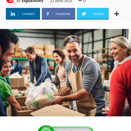
22 abril 2025
0
By
ExpokNews
Linkedin
Facebook
Twitter