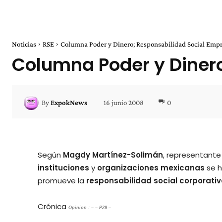
Noticias
RSE
Columna Poder y Dinero; Responsabilidad Social Empr
Columna Poder y Dinero
16 junio 2008
0
By
ExpokNews
Según
Magdy Martínez-Solimán
, representante
instituciones
y
organizaciones
mexicanas
se h
promueve la
responsabilidad social corporati
Crónica
Opinion : – – P29 –