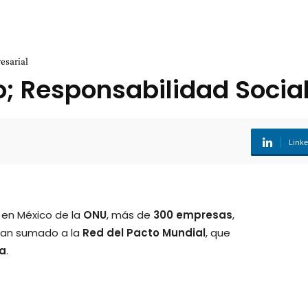
esarial
; Responsabilidad Socia
Link
 en México de la
ONU
, más de
300 empresas
,
an sumado a la
Red
del Pacto Mundial
, que
va
.