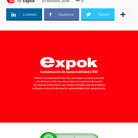
10 febrero 2016
0
By
Expok
Linkedin
Facebook
Twitter