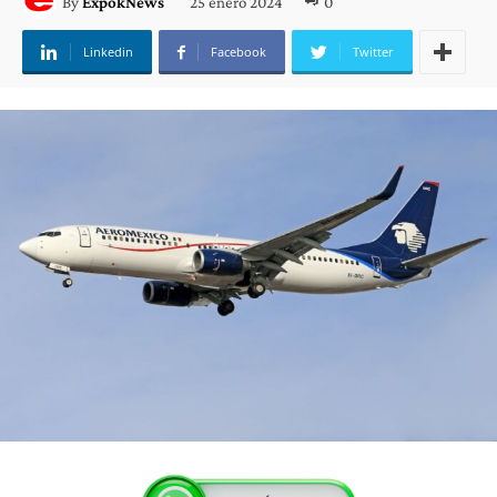
25 enero 2024
0
By
ExpokNews
Linkedin
Facebook
Twitter