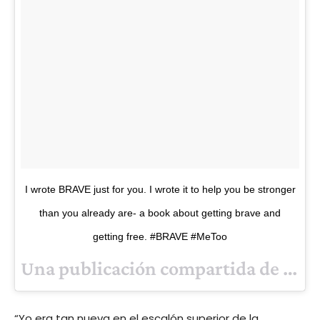
I wrote BRAVE just for you. I wrote it to help you be stronger
than you already are- a book about getting brave and
getting free. #BRAVE #MeToo
Una publicación compartida de
Rose M
“Yo era tan nueva en el escalón superior de la