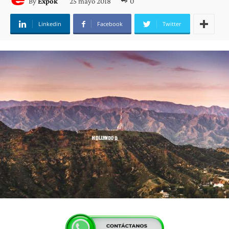
25 mayo 2018
0
By
Expok
Linkedin
Facebook
Twitter