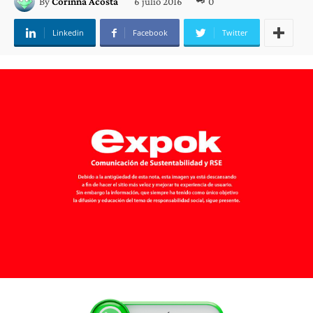
6 julio 2016
0
By
Corinna Acosta
Linkedin
Facebook
Twitter