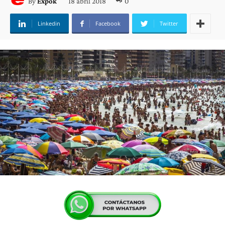
18 abril 2018
0
By
Expok
Linkedin
Facebook
Twitter