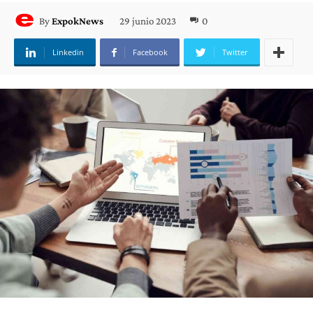
29 junio 2023
0
By
ExpokNews
Linkedin
Facebook
Twitter