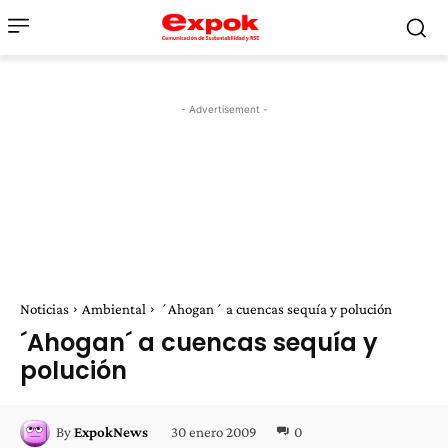
- Advertisement -
Noticias
Ambiental
´Ahogan´ a cuencas sequía y polución
´Ahogan´ a cuencas sequía y
polución
30 enero 2009
0
By
ExpokNews