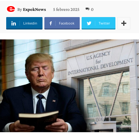
5 febrero 2025
0
By
ExpokNews
Linkedin
Facebook
Twitter