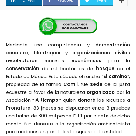
Linkedin
Facebook
Twitter
Mediante una
competencia
y
demostración
ecuestre
,
filántropos
y
organizaciones
civiles
recolectaron
recursos
económicos
para la
conservación
de mil hectáreas de
bosque
en el
Estado de México. Este sábado el rancho “
El
camino
”,
propiedad de la familia
Camil
, fue
sede
de la justa
ecuestre a favor de la naturaleza
organizado
por la
Asociación “¡
A
tiempo
!” quien
donará
los recursos a
Pronatura
. 83 jinetes se disputaron entre 3 pruebas
una
bolsa
de
300
mil
pesos. El
10
por
ciento
de dicho
monto fue
donado
a la organización ambientalista
para acciones en por de los bosques de la entidad.