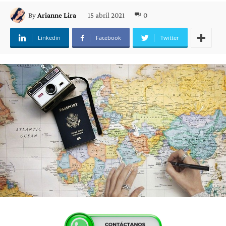
15 abril 2021
0
By
Arianne Lira
Linkedin
Facebook
Twitter