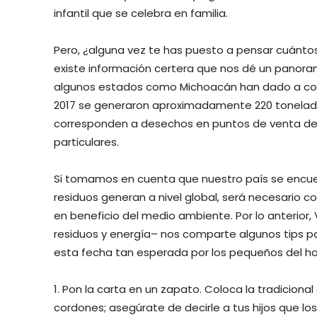
infantil que se celebra en familia.
Pero, ¿alguna vez te has puesto a pensar cuánt
existe información certera que nos dé un panoram
algunos estados como Michoacán han dado a cono
2017 se generaron aproximadamente 220 toneladas
corresponden a desechos en puntos de venta de j
particulares.
Si tomamos en cuenta que nuestro país se encuen
residuos generan a nivel global, será necesari
en beneficio del medio ambiente. Por lo anterior,
residuos y energía– nos comparte algunos tips pa
esta fecha tan esperada por los pequeños del ho
1. Pon la carta en un zapato. Coloca la tradiciona
cordones; asegúrate de decirle a tus hijos que lo