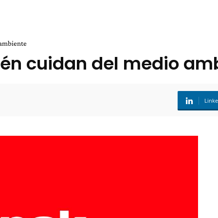
 ambiente
én cuidan del medio am
Link