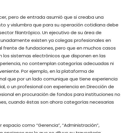
cer, pero de entrada asumió que si creaba una
esto y vislumbra que para su operación cotidiana debe
ector filantrópico. Un ejecutivo de su área de
ortunadamente existen ya colegas profesionales en
l frente de fundaciones, pero que en muchos casos
 los sistemas electrónicos que disponen en las
xperiencia, no contemplan categorías adecuadas ni
nveniente. Por ejemplo, en la plataforma de
nal que por un lado comunique que tiene experiencia
al, o un profesional con experiencia en Dirección de
esional en procuración de fondos para instituciones no
ones, cuando éstas son ahora categorías necesarias
ier espacio como “Gerencia”, “Administración”,
a opciones por lo que se diluye su trayectoria