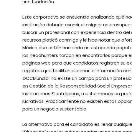
una fundación.
Este corporativo se encuentra analizando qué ha
institución debería asumir el asignar un presupu
buscar un profesional con experiencia dentro del s
recursos platicó conmigo y le hice notar que af
México que están haciendo un estupendo papel a
los headhunters tardan en encontrarlos porque en
páginas web para que candidatos registren su e
registros que faciliten plasmar la información co
OCCMundial no existe un campo para un profesio
en Gestión de la Responsabilidad Social Empresari
Instituciones Filantrópicas, mucho menos en prof
lucrativas. Prácticamente no existen estas opci
para un negocio sustentable.
La alternativa para el candidato es llenar cualqu
“Dirección” y en las subcategorías ya no encuentr