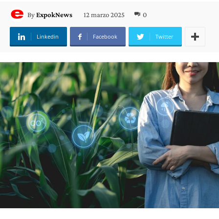
12 marzo 2025
0
By
ExpokNews
Linkedin
Facebook
Twitter