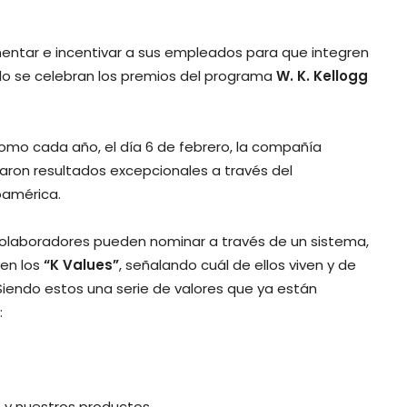
ntar e incentivar a sus empleados para que integren
ello se celebran los premios del programa
W. K. Kellogg
como cada año, el día 6 de febrero, la compañía
aron resultados excepcionales a través del
oamérica.
colaboradores pueden nominar a través de un sistema,
ven los
“K Values”
, señalando cuál de ellos viven y de
Siendo estos una serie de valores que ya están
:
 y nuestros productos.