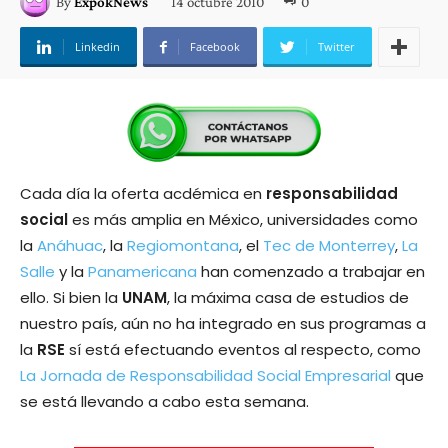
14 octubre 2010
0
By
ExpokNews
Linkedin
Facebook
Twitter
Cada día la oferta acdémica en
responsabilidad
social
es más amplia en México, universidades como
la
Anáhuac
, la
Regiomontana
, el
Tec de Monterrey
,
La
Salle
y la
Panamericana
han comenzado a trabajar en
ello. Si bien la
UNAM
, la máxima casa de estudios de
nuestro país, aún no ha integrado en sus programas a
la
RSE
sí está efectuando eventos al respecto, como
La Jornada de Responsabilidad Social Empresarial
que
se está llevando a cabo esta semana.