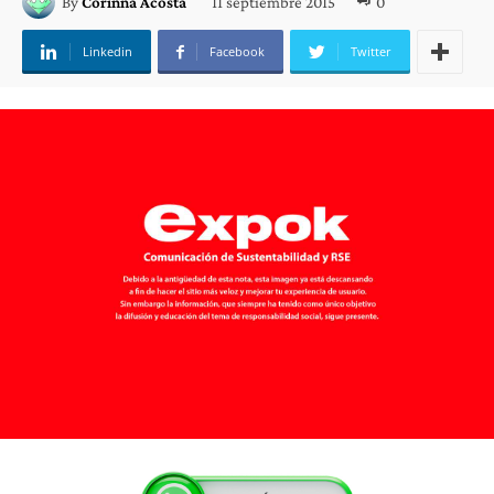
11 septiembre 2015
0
By
Corinna Acosta
Linkedin
Facebook
Twitter