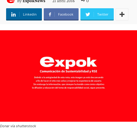
21 abril 2016
0
By
ExpokNews
Linkedin
Facebook
Twitter
Donar vía shutterstock